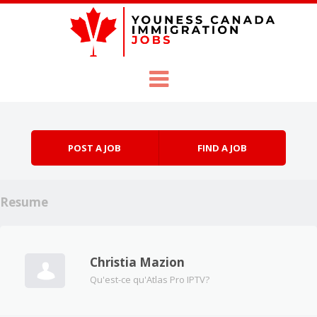
Skip to content
Menu
POST A JOB
FIND A JOB
Resume
Christia Mazion
Qu'est-ce qu'Atlas Pro IPTV?