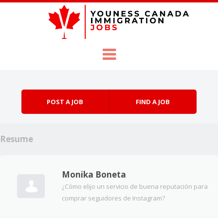
Skip to content
Menu
POST A JOB
FIND A JOB
Resume
Monika Boneta
¿Cómo elijo un servicio de buena reputación para
comprar seguidores de Instagram?